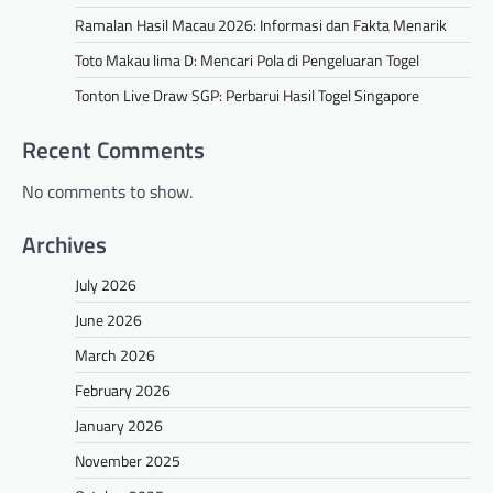
Ramalan Hasil Macau 2026: Informasi dan Fakta Menarik
Toto Makau lima D: Mencari Pola di Pengeluaran Togel
Tonton Live Draw SGP: Perbarui Hasil Togel Singapore
Recent Comments
No comments to show.
Archives
July 2026
June 2026
March 2026
February 2026
January 2026
November 2025