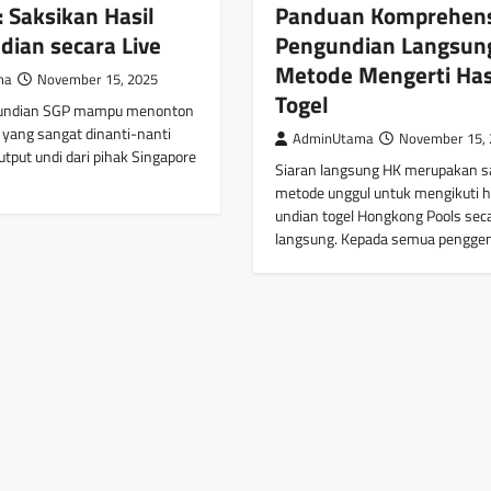
: Saksikan Hasil
Panduan Komprehens
dian secara Live
Pengundian Langsun
Metode Mengerti Has
ma
November 15, 2025
Togel
ni undian SGP mampu menonton
ang sangat dinanti-nanti
AdminUtama
November 15, 
utput undi dari pihak Singapore
Siaran langsung HK merupakan s
metode unggul untuk mengikuti h
undian togel Hongkong Pools sec
langsung. Kepada semua pengg