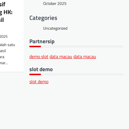
if
October 2025
g HK:
Categories
il
Uncategorized
2025
Partnersip
alah satu
asil
demo slot
data macau
data macau
ara
emar…
slot demo
slot demo