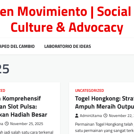
 en Movimiento | Social
Culture & Advocacy
PEO DEL CAMBIO
LABORATORIO DE IDEAS
25
ZED
UNCATEGORIZED
 Komprehensif
Togel Hongkong: Stra
n Slot Pulsa:
Ampuh Meraih Outpu
an Hadiah Besar
AdminUtama
November 22, 
ma
November 25, 2025
Permainan Togel Hongkong telah j
satu permainan yang sangat terke
ah jadi salah satu cara terkenal