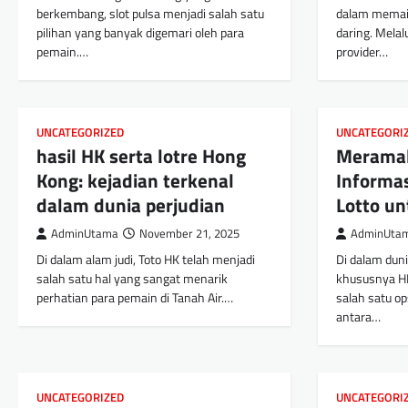
berkembang, slot pulsa menjadi salah satu
dalam memai
pilihan yang banyak digemari oleh para
daring. Mela
pemain.…
provider…
UNCATEGORIZED
UNCATEGORI
hasil HK serta lotre Hong
Meramal
Kong: kejadian terkenal
Informas
dalam dunia perjudian
Lotto u
AdminUtama
November 21, 2025
AdminUta
Di dalam alam judi, Toto HK telah menjadi
Di dalam duni
salah satu hal yang sangat menarik
khususnya HK
perhatian para pemain di Tanah Air.…
salah satu op
antara…
UNCATEGORIZED
UNCATEGORI