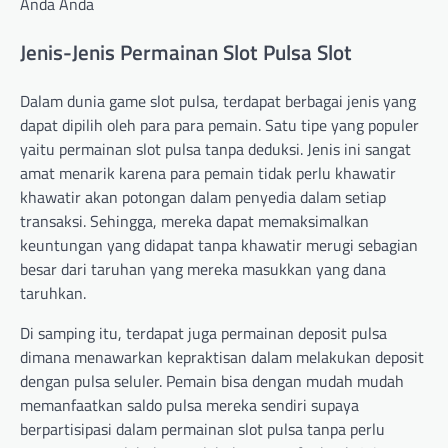
Anda Anda
Jenis-Jenis Permainan Slot Pulsa Slot
Dalam dunia game slot pulsa, terdapat berbagai jenis yang
dapat dipilih oleh para para pemain. Satu tipe yang populer
yaitu permainan slot pulsa tanpa deduksi. Jenis ini sangat
amat menarik karena para pemain tidak perlu khawatir
khawatir akan potongan dalam penyedia dalam setiap
transaksi. Sehingga, mereka dapat memaksimalkan
keuntungan yang didapat tanpa khawatir merugi sebagian
besar dari taruhan yang mereka masukkan yang dana
taruhkan.
Di samping itu, terdapat juga permainan deposit pulsa
dimana menawarkan kepraktisan dalam melakukan deposit
dengan pulsa seluler. Pemain bisa dengan mudah mudah
memanfaatkan saldo pulsa mereka sendiri supaya
berpartisipasi dalam permainan slot pulsa tanpa perlu