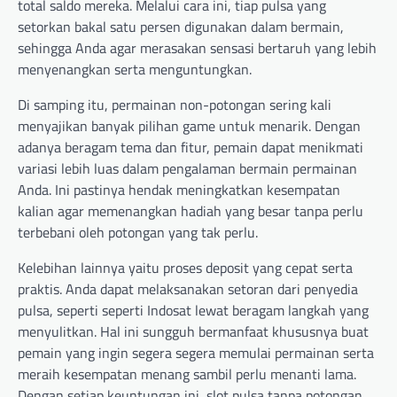
total saldo mereka. Melalui cara ini, tiap pulsa yang
setorkan bakal satu persen digunakan dalam bermain,
sehingga Anda agar merasakan sensasi bertaruh yang lebih
menyenangkan serta menguntungkan.
Di samping itu, permainan non-potongan sering kali
menyajikan banyak pilihan game untuk menarik. Dengan
adanya beragam tema dan fitur, pemain dapat menikmati
variasi lebih luas dalam pengalaman bermain permainan
Anda. Ini pastinya hendak meningkatkan kesempatan
kalian agar memenangkan hadiah yang besar tanpa perlu
terbebani oleh potongan yang tak perlu.
Kelebihan lainnya yaitu proses deposit yang cepat serta
praktis. Anda dapat melaksanakan setoran dari penyedia
pulsa, seperti seperti Indosat lewat beragam langkah yang
menyulitkan. Hal ini sungguh bermanfaat khususnya buat
pemain yang ingin segera segera memulai permainan serta
meraih kesempatan menang sambil perlu menanti lama.
Dengan setiap keuntungan ini, slot pulsa tanpa potongan