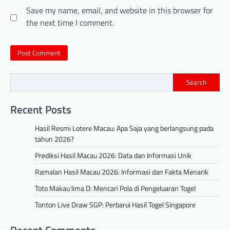
Save my name, email, and website in this browser for
the next time I comment.
Search
Recent Posts
Hasil Resmi Lotere Macau: Apa Saja yang berlangsung pada
tahun 2026?
Prediksi Hasil Macau 2026: Data dan Informasi Unik
Ramalan Hasil Macau 2026: Informasi dan Fakta Menarik
Toto Makau lima D: Mencari Pola di Pengeluaran Togel
Tonton Live Draw SGP: Perbarui Hasil Togel Singapore