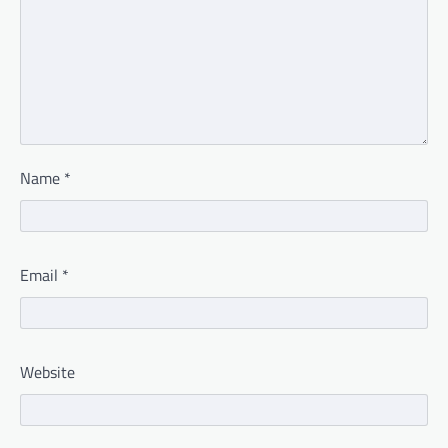
Name
*
Email
*
Website