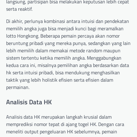
langsung, partisipan bisa melakukan keputusan lebih cepat
serta reaktif.
Di akhir, perlunya kombinasi antara intuisi dan pendekatan
memilih angka juga bisa menjadi kunci bagi meramalkan
lotto Hongkong. Beberapa pemain percaya akan nomor
beruntung pribadi yang mereka punya, sedangkan yang lain
lebih memilih dalam memakai metode random maupun
sistem tertentu ketika memilih angka. Menggabungkan
kedua cara ini, misalnya pemilihan angka berdasarkan data
hk serta intuisi pribadi, bisa mendukung menghasilkan
taktik yang lebih holistik efisien serta efisien dalam
permainan.
Analisis Data HK
Analisis data HK merupakan langkah krusial dalam
memprediksi nomor tepat di ajang togel HK. Dengan cara
meneliti output pengeluaran HK sebelumnya, pemain