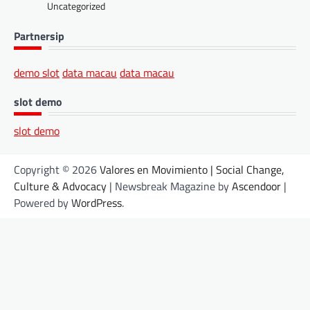
Uncategorized
Partnersip
demo slot
data macau
data macau
slot demo
slot demo
Copyright © 2026
Valores en Movimiento | Social Change,
Culture & Advocacy
| Newsbreak Magazine by
Ascendoor
|
Powered by
WordPress
.