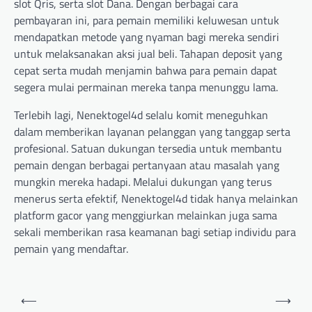
slot Qris, serta slot Dana. Dengan berbagai cara
pembayaran ini, para pemain memiliki keluwesan untuk
mendapatkan metode yang nyaman bagi mereka sendiri
untuk melaksanakan aksi jual beli. Tahapan deposit yang
cepat serta mudah menjamin bahwa para pemain dapat
segera mulai permainan mereka tanpa menunggu lama.
Terlebih lagi, Nenektogel4d selalu komit meneguhkan
dalam memberikan layanan pelanggan yang tanggap serta
profesional. Satuan dukungan tersedia untuk membantu
pemain dengan berbagai pertanyaan atau masalah yang
mungkin mereka hadapi. Melalui dukungan yang terus
menerus serta efektif, Nenektogel4d tidak hanya melainkan
platform gacor yang menggiurkan melainkan juga sama
sekali memberikan rasa keamanan bagi setiap individu para
pemain yang mendaftar.
Post
⟵
⟶