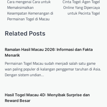
navigation
Cara mengenai Cara untuk
Cinta Togel: Agen Togel
Memaksimalkan
Online Yang Dipercaya
Kesempatan Kemenangan di
untuk Pecinta Togel
Permainan Togel di Macau
Related Posts
Ramalan Hasil Macau 2026: Informasi dan Fakta
Menarik
Permainan Togel Macau sudah menjadi salah satu game
wan paling populer di kalangan penggemar taruhan di Asia.
Dengan sistem undian…
Hasil Togel Macau 4D: Menyibak Surprise dan
Reward Besar