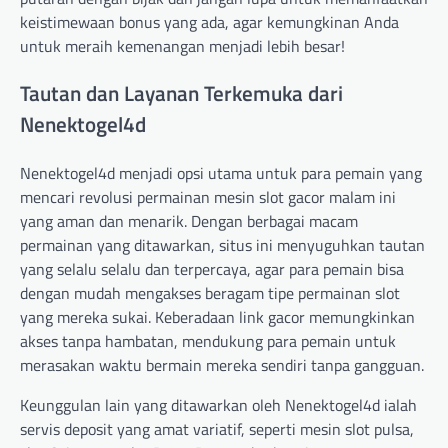
keistimewaan bonus yang ada, agar kemungkinan Anda
untuk meraih kemenangan menjadi lebih besar!
Tautan dan Layanan Terkemuka dari
Nenektogel4d
Nenektogel4d menjadi opsi utama untuk para pemain yang
mencari revolusi permainan mesin slot gacor malam ini
yang aman dan menarik. Dengan berbagai macam
permainan yang ditawarkan, situs ini menyuguhkan tautan
yang selalu selalu dan terpercaya, agar para pemain bisa
dengan mudah mengakses beragam tipe permainan slot
yang mereka sukai. Keberadaan link gacor memungkinkan
akses tanpa hambatan, mendukung para pemain untuk
merasakan waktu bermain mereka sendiri tanpa gangguan.
Keunggulan lain yang ditawarkan oleh Nenektogel4d ialah
servis deposit yang amat variatif, seperti mesin slot pulsa,