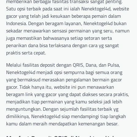
memberikan berbagai fasilitas transaksi sangat penting.
Satu opsi terbaik pada saat ini ialah Nenektogel4d, website
gacor yang telah jadi kesukaan beberapa pemain dalam
Indonesia. Dengan beragam layanan, Nenektogel4d bukan
sekadar menawarkan sensasi permainan yang seru, namun
juga memastikan bahwasanya setiap setoran serta
penarikan dana bisa terlaksana dengan cara yg sangat
praktis serta cepat.
Melalui fasilitas deposit dengan QRIS, Dana, dan Pulsa,
Nenektogel4d menjadi opsi sempurna bagi semua orang
yang bermaksud merasakan pengalaman bermain gacor
gacor. Tidak hanya itu, website ini pun menawarkan
beragam link yang gacor yang dapat diakses secara praktis,
menjadikan tiap permainan yang kamu seleksi jadi lebih
menguntungkan. Dengan sejumlah fasilitas terbaik yg
dimilikinya, Nenektogel4d siap mendampingi tiap langkah
kamu dalam meraih mendapatkan kemenangan besar.