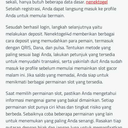
sekali, hanya butuh beberapa data dasar.
nenektogel
Setelah registrasi, Anda dapat langsung masuk ke profile
Anda untuk memulai bermain.
Sesudah berhasil login, langkah selanjutnya yaitu
melakukan deposit. Nenektogel4d memberikan berbagai
cara deposit yang memudahkan para pemain, termasuk
dengan QRIS, Dana, dan pulsa. Tentukan metode yang
paling sesuai bagi Anda, lakukan petunjuk yang tersedia
untuk menyudahi transaksi, serta yakinlah duit Anda sudah
masuk ke profile sebelum memulai memainkan slot gacor
malam ini. Jika saldo yang memadai, Anda siap untuk
menikmati berbagai permainan slot yang tersedia.
Saat memilih permainan slot, pastikan Anda mengetahui
informasi mengenai game yang bakal dimainkan. Setiap
permainan slot punya ciri khas dan tingkat risiko yang
berbeda. Sebaiknya coba beberapa permainan yang lain
untuk menemukan yang paling Anda senangi. Rasakan tiap
putaran dengan bijak dan jangan lupa untuk memanfaatkan